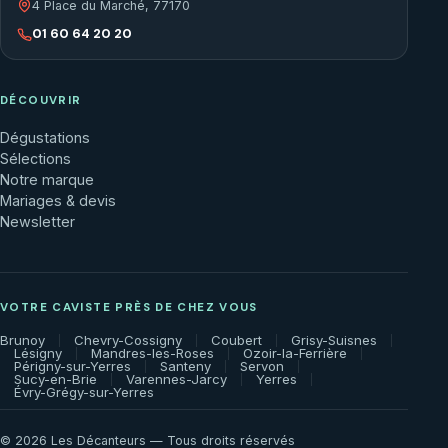
4 Place du Marché, 77170
01 60 64 20 20
DÉCOUVRIR
Dégustations
Sélections
Notre marque
Mariages & devis
Newsletter
VOTRE CAVISTE PRÈS DE CHEZ VOUS
Brunoy
Chevry-Cossigny
Coubert
Grisy-Suisnes
Lésigny
Mandres-les-Roses
Ozoir-la-Ferrière
Périgny-sur-Yerres
Santeny
Servon
Sucy-en-Brie
Varennes-Jarcy
Yerres
Évry-Grégy-sur-Yerres
© 2026 Les Décanteurs — Tous droits réservés