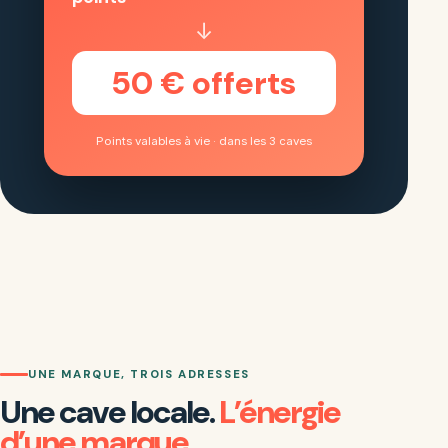
↓
50 € offerts
Points valables à vie · dans les 3 caves
UNE MARQUE, TROIS ADRESSES
Une cave locale.
L’énergie
d’une marque.