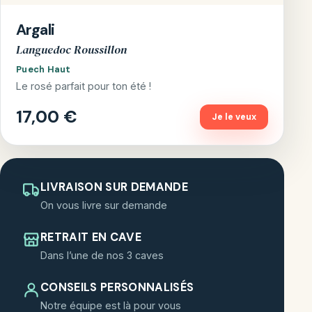
Argali
Languedoc Roussillon
Puech Haut
Le rosé parfait pour ton été !
17,00 €
Je le veux
LIVRAISON SUR DEMANDE
On vous livre sur demande
RETRAIT EN CAVE
Dans l’une de nos 3 caves
CONSEILS PERSONNALISÉS
Notre équipe est là pour vous