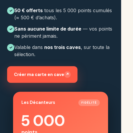
50 € offerts
tous les 5 000 points cumulés
✓
(≈ 500 € d’achats).
Sans aucune limite de durée
— vos points
✓
ne périment jamais.
Valable dans
nos trois caves
, sur toute la
✓
sélection.
Créer ma carte en cave
↗
Les Décanteurs
FIDÉLITÉ
5 000
points