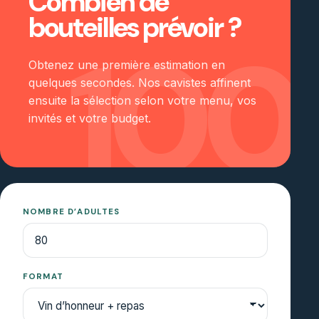
Combien de
bouteilles prévoir ?
100
Obtenez une première estimation en
quelques secondes. Nos cavistes affinent
ensuite la sélection selon votre menu, vos
invités et votre budget.
NOMBRE D’ADULTES
FORMAT