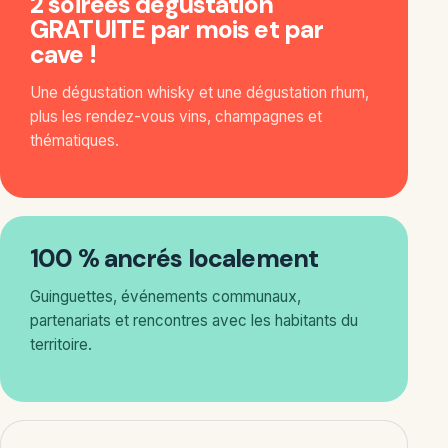
2 soirées dégustation
GRATUITE par mois et par
cave !
Une dégustation whisky et une dégustation rhum,
plus les rendez-vous vins, champagnes et
thématiques.
100 % ancrés localement
Guinguettes, événements communaux,
partenariats et rencontres avec les habitants du
territoire.