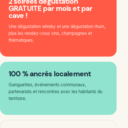
2 soirées dégustation
GRATUITE par mois et par
cave !
Une dégustation whisky et une dégustation rhum,
plus les rendez-vous vins, champagnes et
thématiques.
100 % ancrés localement
Guinguettes, événements communaux,
partenariats et rencontres avec les habitants du
territoire.