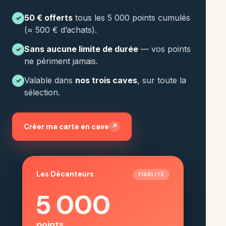
50 € offerts
tous les 5 000 points cumulés
✓
(≈ 500 € d’achats).
Sans aucune limite de durée
— vos points
✓
ne périment jamais.
Valable dans
nos trois caves
, sur toute la
✓
sélection.
Créer ma carte en cave
↗
Les Décanteurs
FIDÉLITÉ
5 000
points