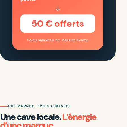
↓
50 € offerts
Points valables à vie · dans les 3 caves
UNE MARQUE, TROIS ADRESSES
Une cave locale.
L’énergie
d’une marque.