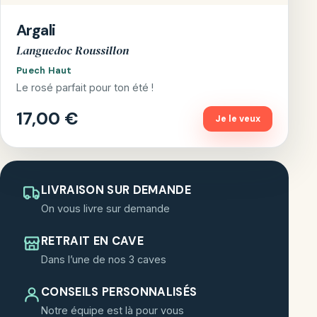
Argali
Languedoc Roussillon
Puech Haut
Le rosé parfait pour ton été !
17,00 €
Je le veux
LIVRAISON SUR DEMANDE
On vous livre sur demande
RETRAIT EN CAVE
Dans l’une de nos 3 caves
CONSEILS PERSONNALISÉS
Notre équipe est là pour vous