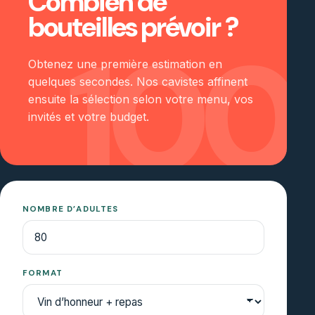
Combien de
bouteilles prévoir ?
100
Obtenez une première estimation en
quelques secondes. Nos cavistes affinent
ensuite la sélection selon votre menu, vos
invités et votre budget.
NOMBRE D’ADULTES
FORMAT